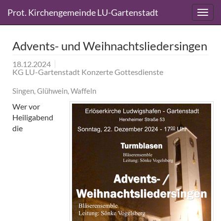
Direkt
Direkt
Prot. Kirchengemeinde LU-Gartenstadt
zum
zum
Inhalt
Inhalt
springen
springen
Advents- und Weihnachtsliedersingen
18.12.2024
KG LU-Gartenstadt Konzerte Gottesdienste
Singen, Glühwein, Waffeln
Wer vor
Heiligabend
die