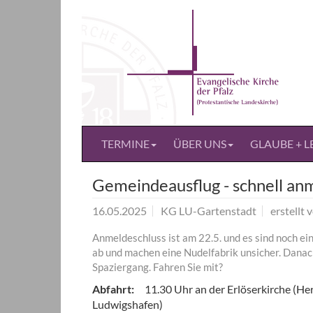
Direkt
Direkt
zum
zum
Inhalt
Inhalt
springen
springen
TERMINE
ÜBER UNS
GLAUBE + L
Gemeindeausflug - schnell an
16.05.2025
KG LU-Gartenstadt
erstellt 
Anmeldeschluss ist am 22.5. und es sind noch ein
ab und machen eine Nudelfabrik unsicher. Danac
Spaziergang. Fahren Sie mit?
Abfahrt:
11.30 Uhr an der Erlöserkirche (Her
Ludwigshafen)