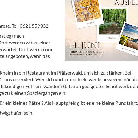
rese, Tel: 0621 559332
nstieg) nach
ort werden wir zu einer
erwartet. Dort werden im
kte angeboten, wenn das
heim in ein Restaurant im Pfälzerwald, um sich zu stärken. Bei
ür uns reserviert. Wer sich vorher noch ein wenig bewegen möchte
rtskundigen Führern wandern (bitte an geeignetes Schuhwerk den
e zu kleinen Spaziergängen ein.
r ein kleines Rätsel? Als Hauptpreis gibt es eine kleine Rundfahrt.
dwigshafen sein.