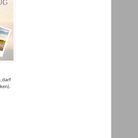
, darf
ken).