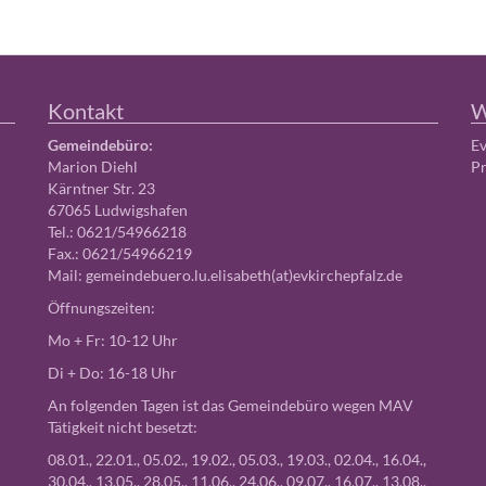
Kontakt
W
Gemeindebüro:
Ev
Marion Diehl
Pr
Kärntner Str. 23
67065 Ludwigshafen
Tel.: 0621/54966218
Fax.: 0621/54966219
Mail:
gemeindebuero.lu.elisabeth(at)evkirchepfalz.de
Öffnungszeiten:
Mo + Fr: 10-12 Uhr
Di + Do: 16-18 Uhr
An folgenden Tagen ist das Gemeindebüro wegen MAV
Tätigkeit nicht besetzt:
08.01., 22.01., 05.02., 19.02., 05.03., 19.03., 02.04., 16.04.,
30.04., 13.05., 28.05., 11.06., 24.06., 09.07., 16.07., 13.08.,