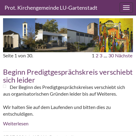
Direkt
Direkt
Prot. Kirchengemeinde LU-Gartenstadt
zum
zum
Inhalt
Inhalt
Previous
Next
springen
springen
Seite 1 von 30.
1
2
3
....
30
Nächste
Beginn Predigtgesprächskreis verschiebt
sich leider
Der Beginn des Predigtgesprächskreises verschiebt sich
aus organisatorischen Gründen leider bis auf Weiteres.
Wir halten Sie auf dem Laufenden und bitten dies zu
entschuldigen.
Weiterlesen